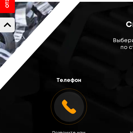
С
Выбери
по с
Телефон