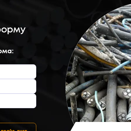
форму
ома: