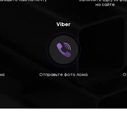
апишите нам на почту
Заполните одну из фо
на сайте
Viber
ма
Отправьте фото лома
О