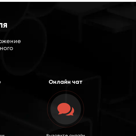
ля
ложение
много
е
Онлайн чат