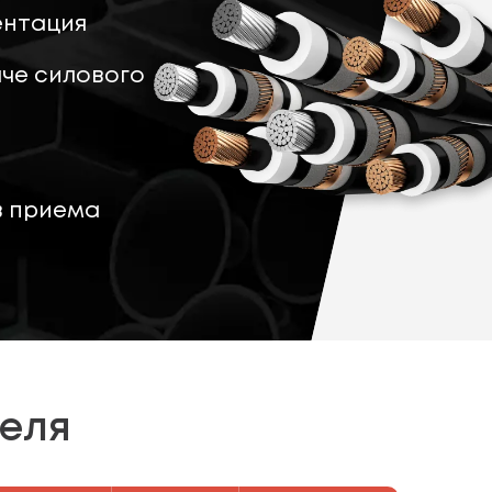
ентация
че силового
в приема
беля