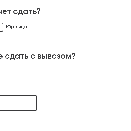
чет сдать?
Юр.лицо
е сдать с вывозом?
т