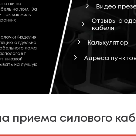
статки не
Видео през
бель на лом. За
 так как жилы
Отзывы о сда
оронних
кабеля
олочки (изделия
Калькулятор
ляцию отдельно
кабельного лома
располагает
Адреса пункто
т никакой
ывать на лучшую
а приема силового ка