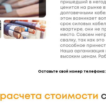
пришедший в негодн
ценится на рынке в
долговечными кабел
этом возникает во
срок силовых кабел
квартире, они не п
место. Совсем неп
свалку, так как это
способное принест
Наша организация 
высоким ценам. Ра
юридическими лиц
Оставьте свой номер телефона:
расчета стоимости
с