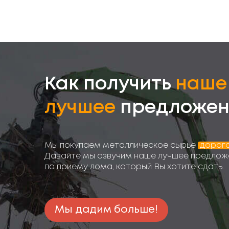
Как получить
наше
лучшее
предложен
Мы покупаем металлическое сырье
дорог
Давайте мы озвучим наше лучшее предлож
по приему лома, который Вы хотите сдать.
Мы дадим больше!