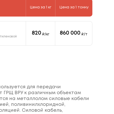
Цена за 1 кг
Цена за 1 тонну
820
860 000
я
₽/кг
₽/т
этиленовой
пользуется для передачи
т ГРЩ ВРУ к различным объектам
тся на металлолом силовые кабели
ией, поливинилхлоридной,
ляцией. Силовой кабель,