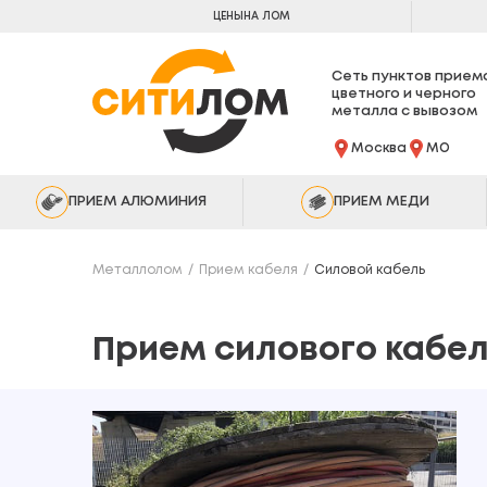
ЦЕНЫ
НА ЛОМ
Сеть пунктов прием
цветного и черного
металла с вывозом
Москва
МО
ПРИЕМ АЛЮМИНИЯ
ПРИЕМ МЕДИ
Металлолом
Прием кабеля
Силовой кабель
Прием силового кабе