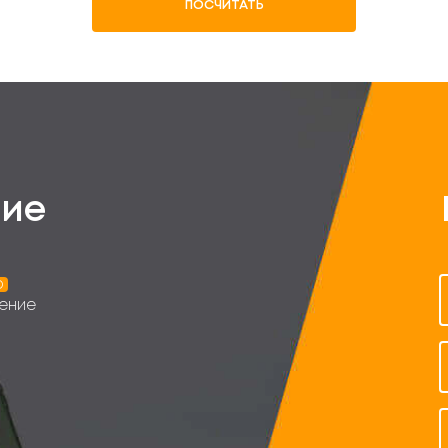
ПОСЧИТАТЬ
ие
о
ение