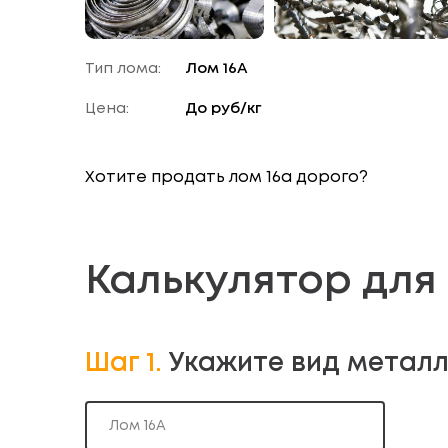
Тип лома:
Лом 16А
Цена:
До
руб/кг
Хотите продать
лом 16а
дорого?
Калькулятор для
Шаг 1.
Укажите вид метал
Лом 16А