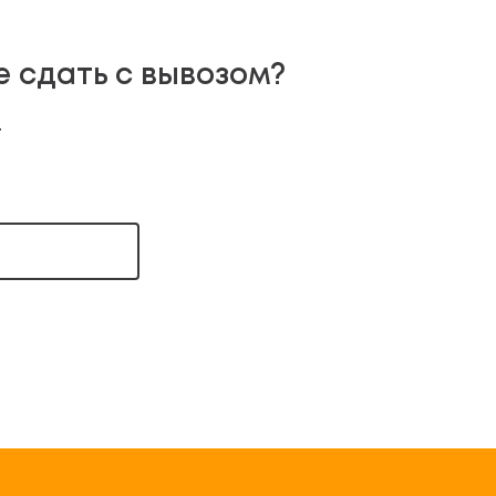
е сдать с вывозом?
т