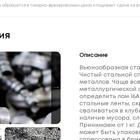
о образуется в токарно-фрезеровочных цехах и подлежит сдаче на в
ия
Описание
Вьюнообразная стал
Чистый стальной сп
металлов. Чаще вс
металлургической 
определить лом 16А
стальные ленты, с
сваливаться в клуб
наличие мусора, сл
Принимаем от 1 кг.
может быть упаков
спрессована в бри