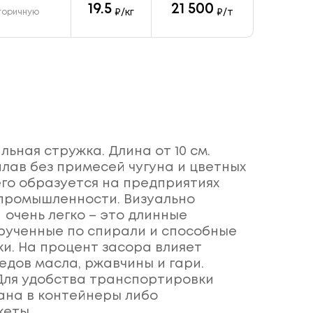
19.5
21 500
₽/кг
₽/т
торичную
ьная стружка. Длина от 10 см.
лав без примесей чугуна и цветных
его образуется на предприятиях
промышленности. Визуально
 очень легко – это длинные
крученные по спирали и способные
ки. На процент засора влияет
едов масла, ржавчины и гари.
 Для удобства транспортировки
ана в контейнеры либо
кеты.