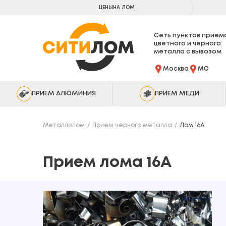
ЦЕНЫ
НА ЛОМ
Сеть пунктов прием
цветного и черного
металла с вывозом
Москва
МО
ПРИЕМ АЛЮМИНИЯ
ПРИЕМ МЕДИ
Металлолом
Прием черного металла
Лом 16А
Прием лома 16А