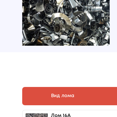
Вид лома
Лом 16А