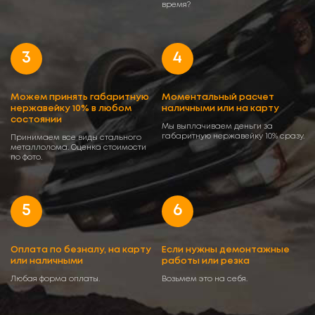
время?
3
4
Можем принять габаритную
Моментальный расчет
нержавейку 10% в любом
наличными или на карту
состоянии
Мы выплачиваем деньги за
габаритную нержавейку 10% сразу.
Принимаем все виды стального
металлолома. Оценка стоимости
по фото.
5
6
Оплата по безналу, на карту
Если нужны демонтажные
или наличными
работы или резка
Любая форма оплаты.
Возьмем это на себя.