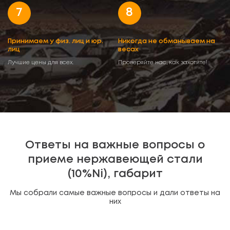
7
8
Принимаем у физ. лиц и юр.
Никогда не обманываем на
лиц
весах
Лучшие цены для всех.
Проверяйте нас, как захотите!
Ответы на важные вопросы о
приеме нержавеющей стали
(10%Ni), габарит
Мы собрали самые важные вопросы и дали ответы на
них