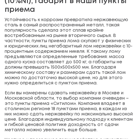
(10%Ni), габарит в наши пункты
приема
Устойчивость к коррозии превратила нержавеющую
сталь в самый распространенный металл, такая
популярность сделала этот сплав крайне
востребованным на рынке вторичного сырья. В
частности, пункты приема лома скупают у физических
и юридических лиц негабаритный лом нержавейки с 10-
процентным содержанием никеля. К такому лому
предъявляются определенные требования: масса
одного куска составляет до 500 кг, а габариты не
должны превышать 1500х500х500 мм. Благодаря
химическому составу и размерам сдать такой лом
можно по достаточно высокой цене, но для этого
нужно определиться с пунктом приема.
Если вы намерены сдавать нержавейку в Москве и
Московской области, то выбор компании очевиден –
это пункты приема «Ситилом». Компания владеет в
столичном регионе 18 пунктами приема, в каждом из
них можно сдать нержавейку по максимально высокой
цене. Благодаря индивидуальному подходу к клиентам
и гибкой ценовой политике доходность от сдачи
металла можно увеличить еще больше.