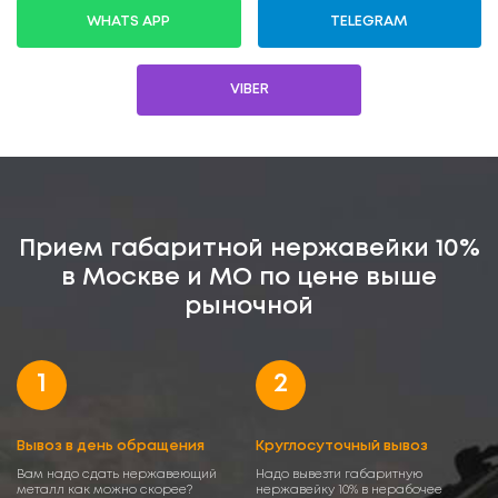
WHATS APP
TELEGRAM
VIBER
Прием габаритной нержавейки 10%
в Москве и МО по цене выше
рыночной
1
2
Вывоз в день обращения
Круглосуточный вывоз
Вам надо сдать нержавеющий
Надо вывезти габаритную
металл как можно скорее?
нержавейку 10% в нерабочее