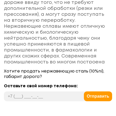
дороже ввиду того, что не требуют
дополнительной обработки (резки или
прессования), а могут сразу поступать
на вторичную переработку.
Нержавеющие сплавы имеют отличную
химическую и биологическую
нейтральностью, благодаря чему они
успешно применяются в пищевой
промышленности, в фармакологии и
других схожих сферах. Современная
промышленность во многом построена
на них. Отлично подходит для работы с
Хотите продать
нержавеющую сталь (10%ni),
низковольтными сетями. Трудно найти
габарит
дорого?
область, где такие сплавы в том или
ином виде не используются. Наша
Оставьте свой номер телефона:
организация примет нержавеющую
Отправить
сталь марки ГАБАРИТ по высоким ценам.
Работаем с физическими и
юридическими лицами.