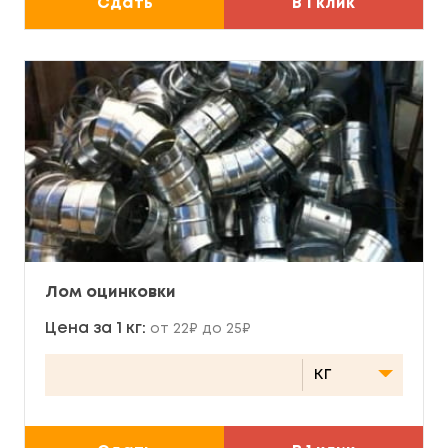
Сдать
В 1 клик
Лом оцинковки
Цена за 1 кг:
от 22₽ до 25₽