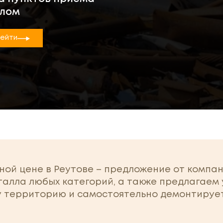
лом
ейти
ной цене в Реутове – предложение от компа
лла любых категорий, а также предлагаем у
 территорию и самостоятельно демонтирует,