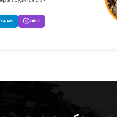
ры трудятся 24/7.
EGRAM
VIBER