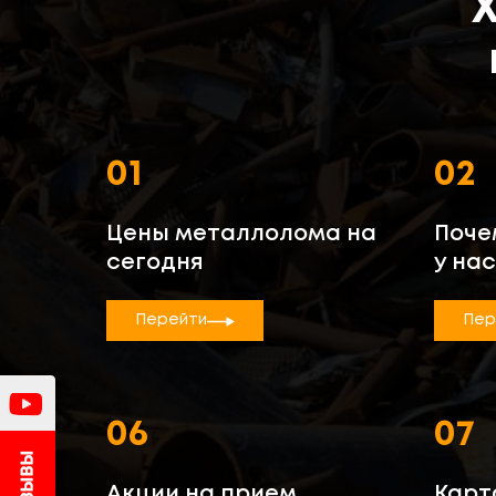
01
02
Цены металлолома на
Поче
сегодня
у нас
Перейти
Пер
06
07
Акции на прием
Карт