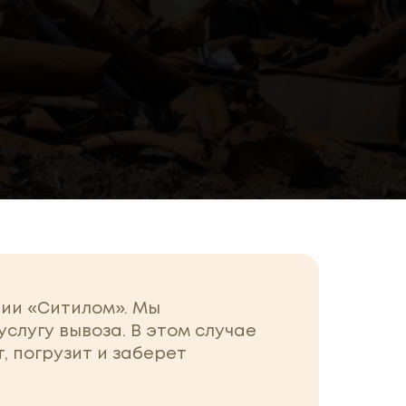
нии «Ситилом». Мы
слугу вывоза. В этом случае
 погрузит и заберет