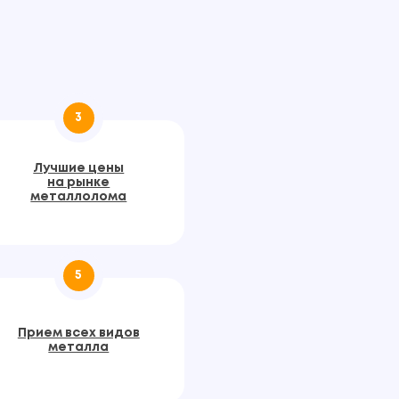
3
Лучшие цены
на рынке
металлолома
5
Прием всех видов
металла