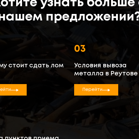
Хотите узнать больше 
нашем предложении
03
му стоит сдать лом
Условия вывоза
металла в Реутове
ейти
Перейти
а пунктов приема