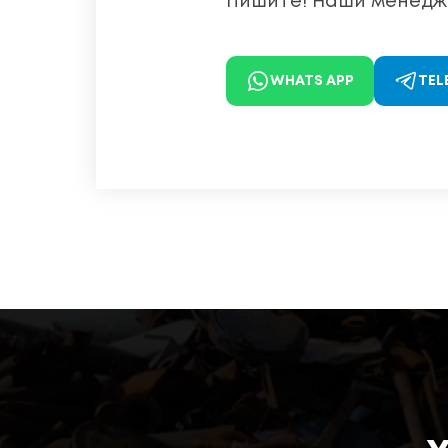
Пишите! Наши менедже
WHATS APP
TEL