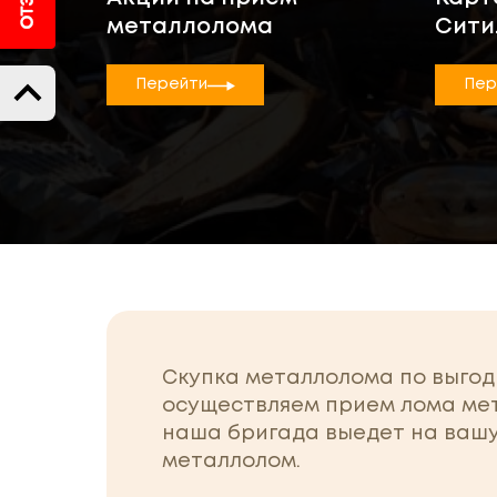
металлолома
Сити
Перейти
Пер
Скупка металлолома по выгод
осуществляем прием лома мета
наша бригада выедет на вашу
металлолом.