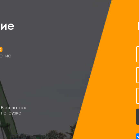
ие
о
ение
Бесплатная
погрузка