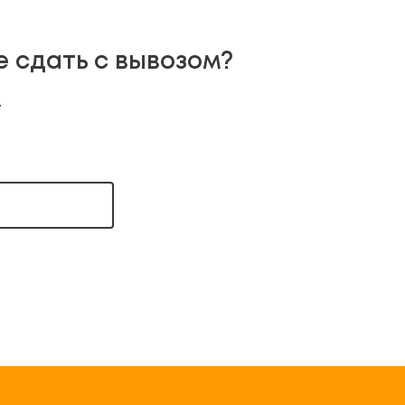
е сдать с вывозом?
т