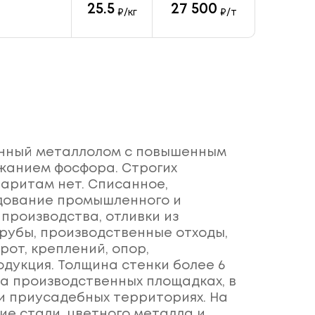
25.5
27 500
₽/кг
₽/т
унный металлолом с повышенным
жанием фосфора. Строгих
баритам нет. Списанное,
дование промышленного и
производства, отливки из
трубы, производственные отходы,
рот, креплений, опор,
дукция. Толщина стенки более 6
на производственных площадках, в
 и приусадебных территориях. На
ие стали, цветного металла и