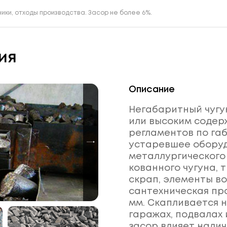
ики, отходы производства. Засор не более 6%.
ия
Описание
Негабаритный чуг
или высоким содер
регламентов по га
устаревшее обору
металлургического 
кованного чугуна, 
скрап, элементы во
сантехническая про
мм. Скапливается 
гаражах, подвалах
засор влияет налич