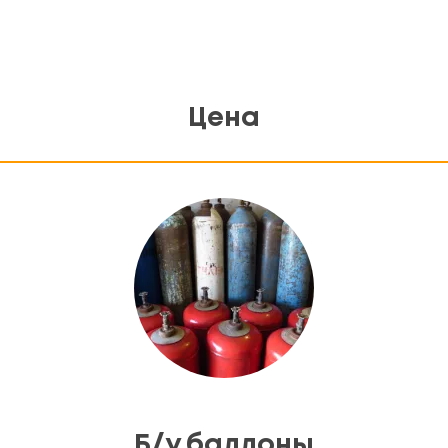
Цена
Б/у баллоны