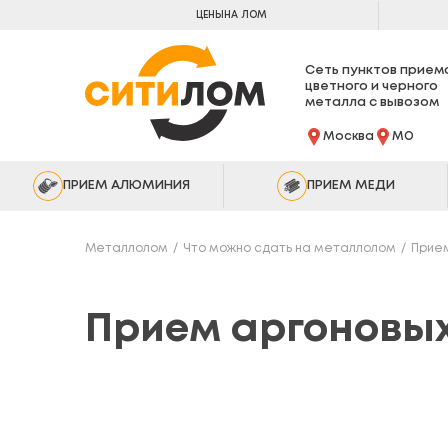
ЦЕНЫ
НА ЛОМ
Сеть пунктов прием
цветного и черного
металла с вывозом
Москва
МО
ПРИЕМ АЛЮМИНИЯ
ПРИЕМ МЕДИ
Металлолом
Что можно сдать на металлолом
Прием
Прием аргоновы