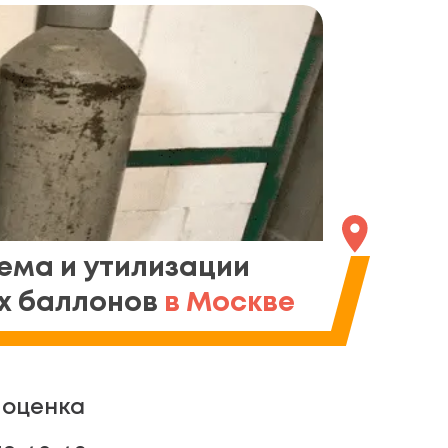
ема и утилизации
х баллонов
в Москве
 оценка