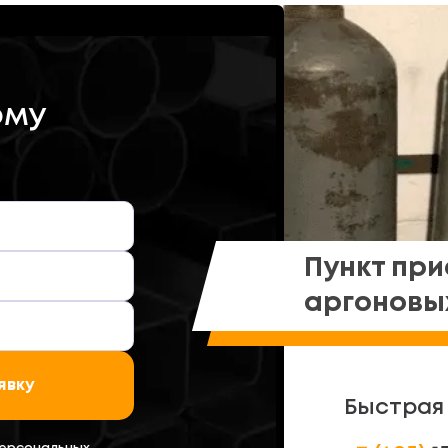
рму
Пункт при
аргоновы
явку
Быстрая