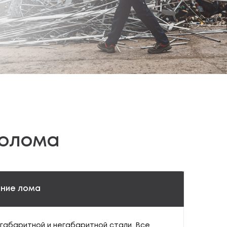
лолома
ние лома
габаритной и негабаритной стали. Все