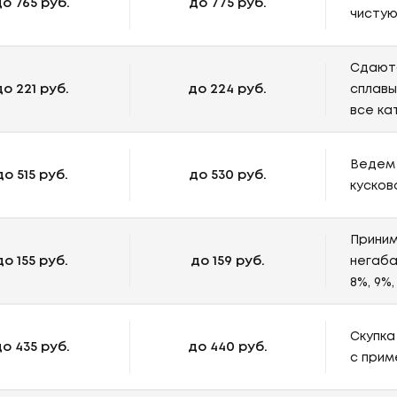
о 765 руб.
до 775 руб.
чистую
Сдаютс
до 221 руб.
до 224 руб.
сплавы
все ка
Ведем 
до 515 руб.
до 530 руб.
кусков
Приним
до 155 руб.
до 159 руб.
негаба
8%, 9%,
Скупка
о 435 руб.
до 440 руб.
с прим