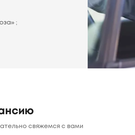
за» ;
кансию
зательно свяжемся с вами